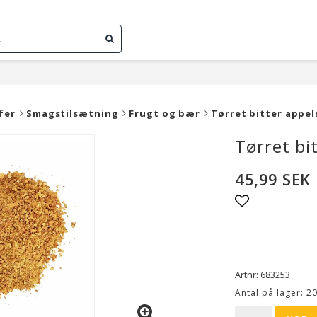
fer
Smagstilsætning
Frugt og bær
Tørret bitter appel
Tørret b
45,99 SEK
Add to list o
Artnr: 683253
Antal på lager: 2