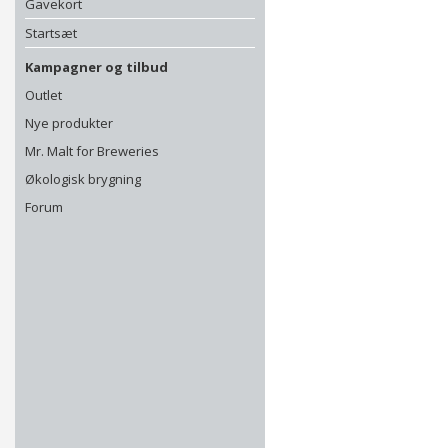
Gavekort
Startsæt
Kampagner og tilbud
Outlet
Nye produkter
Mr. Malt for Breweries
Økologisk brygning
Forum