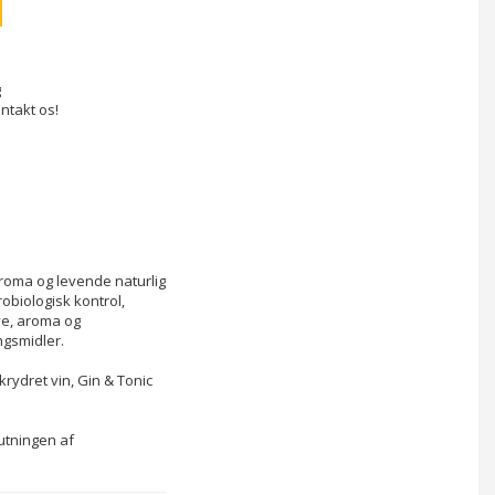
g
ntakt os!
 aroma og levende naturlig 
biologisk kontrol, 
ve, aroma og 
ngsmidler.
rydret vin, Gin & Tonic 
utningen af 