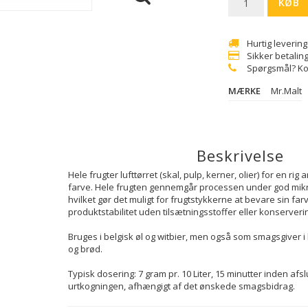
KØB
Hurtig levering
Sikker betalin
Spørgsmål? Ko
MÆRKE
Mr.Malt
Beskrivelse
Hele frugter lufttørret (skal, pulp, kerner, olier) for en rig
farve. Hele frugten gennemgår processen under god mikro
hvilket gør det muligt for frugtstykkerne at bevare sin far
produktstabilitet uden tilsætningsstoffer eller konserveri
Bruges i belgisk øl og witbier, men også som smagsgiver i k
og brød.
Typisk dosering: 7 gram pr. 10 Liter, 15 minutter inden afsl
urtkogningen, afhængigt af det ønskede smagsbidrag.