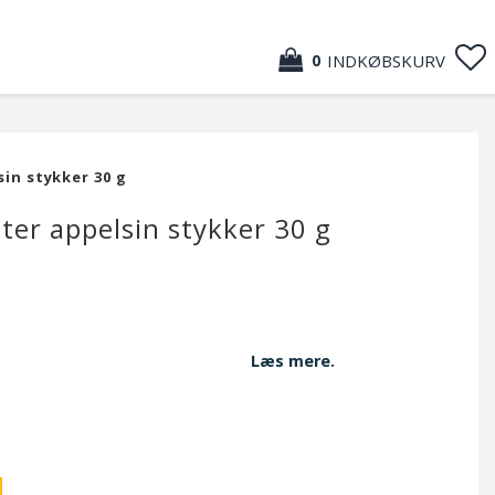
INDKØBSKURV
0
sin stykker 30 g
itter appelsin stykker 30 g
f favorites
Læs mere.
0