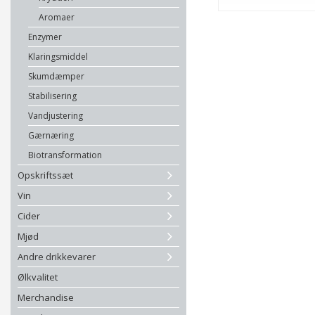
Aromaer
Enzymer
Klaringsmiddel
Skumdæmper
Stabilisering
Vandjustering
Gærnæring
Biotransformation
Opskriftssæt
Vin
Cider
Mjød
Andre drikkevarer
Ølkvalitet
Merchandise