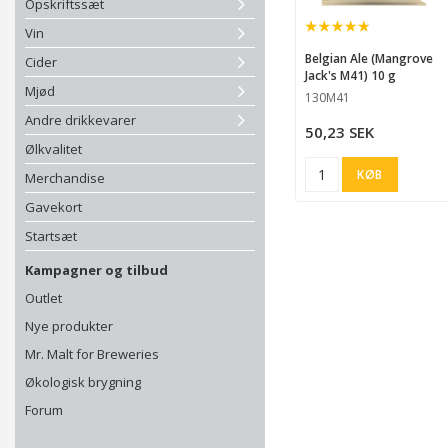
Opskriftssæt
Ad
Vin
Belgian Ale (Mangrove
Cider
Jack's M41) 10 g
Mjød
130M41
Andre drikkevarer
50,23 SEK
Ølkvalitet
KØB
Merchandise
Gavekort
Startsæt
Kampagner og tilbud
Outlet
Nye produkter
Mr. Malt for Breweries
Økologisk brygning
Forum