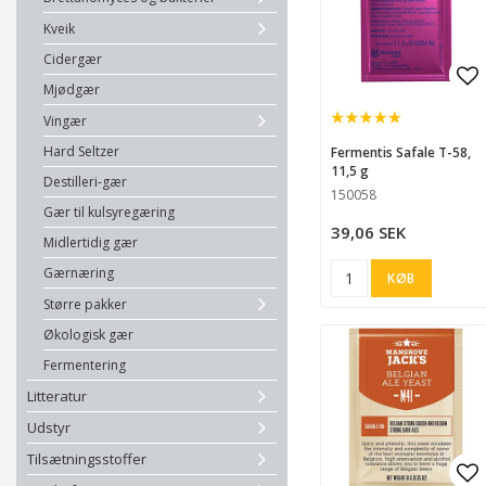
Kveik
Cidergær
Mjødgær
Ad
Ad
Vingær
Hard Seltzer
Fermentis Safale T-58,
11,5 g
Destilleri-gær
150058
Gær til kulsyregæring
39,06 SEK
Midlertidig gær
Gærnæring
KØB
Større pakker
Økologisk gær
Fermentering
Litteratur
Udstyr
Tilsætningsstoffer