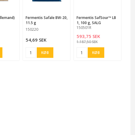
 favorites
Add to list of favorites
Add to list of favorites
Add to list of favorites
Add to l
Fermentis Safale BW-20,
Fermentis SafSour™ LB
11.5 g
1, 100 g, SALG
150501R
150220
593,75 SEK
54,69 SEK
1.187,50 SEK
KØB
KØB