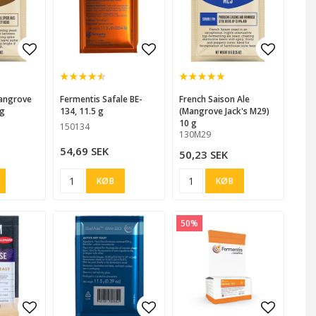
 favorites
 favorites
Add to list of favorites
Add to list of favorites
Add to list of favorites
Add to l
Fermentis Safale BE-
French Saison Ale
 g
134, 11.5 g
(Mangrove Jack's M29)
10 g
150134
130M29
54,69 SEK
50,23 SEK
KØB
KØB
50%