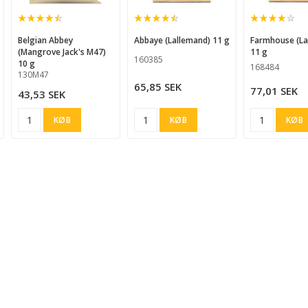
d to list of favorites
Add to list of favorites
Add to list of
Belgian Abbey
Abbaye (Lallemand) 11 g
Farmhouse (Lallemand)
(Mangrove Jack's M47)
11 g
160385
10 g
168484
130M47
65,85 SEK
77,01 SEK
43,53 SEK
KØB
KØB
KØB