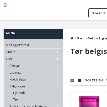
MENU
Gær
Belgisk g
Malt og ekstrakt
Tør belg
Humle
Gær
Alegær
Lagergær
Hvedeølgær
Belgisk gær
Flydende
Tør
Brettanomyces og bakterier