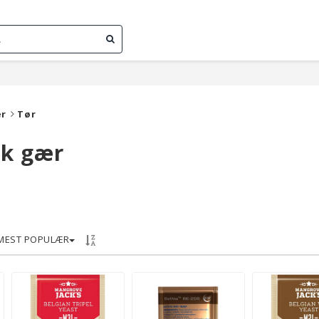
ær
Tør
isk gær
MEST POPULÆR