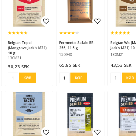
d to list of favorites
d to list of favorites
Add to list of favorites
Add to list of
Add to list of
Belgian Tripel
Fermentis Safale BE-
Belgian Wit (Mangrove
(Mangrove Jack's M31)
256, 11.5 g
Jack's M21) 10
10 g
150940
130M21
130M31
65,85 SEK
43,53 SEK
50,23 SEK
KØB
KØB
KØB